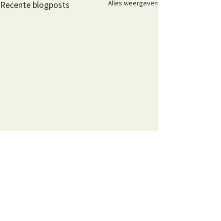
Alles weergeven
Recente blogposts
Opmerkingen
De appelboom