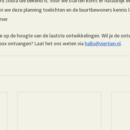
zodra die bekend is. Voor we starten komt er natuurlijk e
 we deze planning toelichten en de buurtbewoners kennis 
mer.
 je op de hoogte van de laatste ontwikkelingen. Wil je de ont
lbox ontvangen? Laat het ons weten via 
hallo@viertien.nl
.