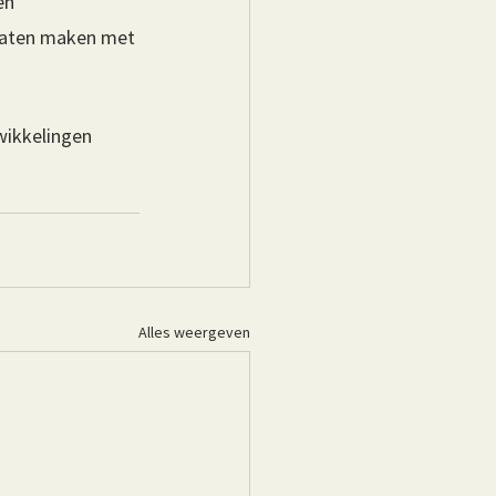
en 
laten maken met 
wikkelingen 
Alles weergeven