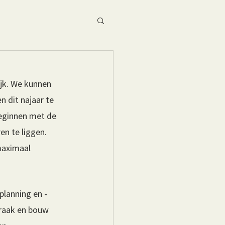
jk. We kunnen 
 dit najaar te 
eginnen met de 
n te liggen. 
maximaal 
planning en -
raak en bouw 